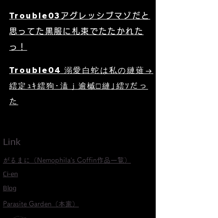
Trouble03
アグレッシブマゾだと
思ってた黒服に札束でたたかれた
っ！
Trouble04 溺愛白蛇は私の縺薙→
繧定ｭｷ繧狗･溘ｊ逾槭□縺｣繧ｿだっ
た
Link
がるまに（Nemophila’s Coffin作品一覧）
Ci-en
Blog
Parasite G
arden（本家）