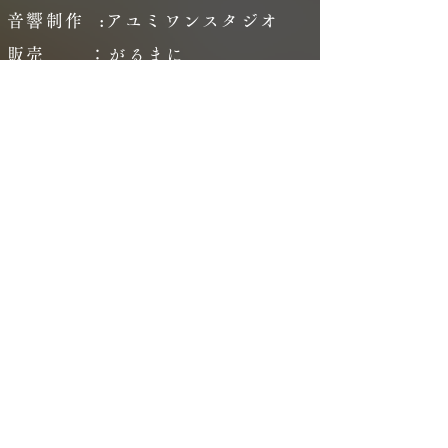
音響制作 :アユミワンスタジオ
販売 ：がるまに
価格 ：未定
privilege
300DL キャストトーク
Link
がるまに（Nemophila’s Coffin作品一覧）
Ci-en