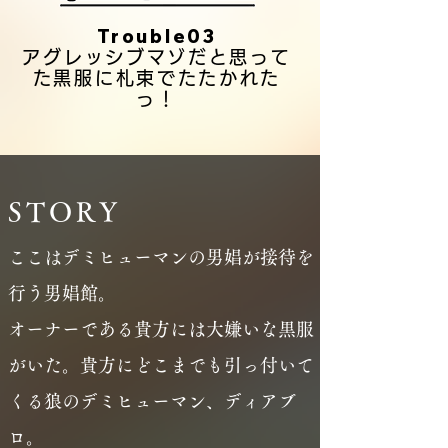
Trouble03
アグレッシブマゾだと思って
た黒服に札束でたたかれた
っ！
STORY
ここはデミヒューマンの男娼が接待を
行う男娼館。
オーナーである貴方には大嫌いな黒服
がいた。貴方にどこまでも引っ付いて
くる狼のデミヒューマン、ディアブ
ロ。