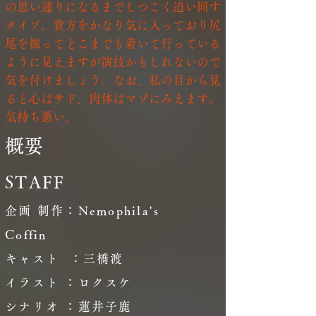
の思い通りになるまでしつこく追い回す
タイプ。貴方をかなり気に入っており尻
尾を振ってどこまでも着いて行っている
ように見えますが演技かもしれないので
気を付けましょう。なお、私の目から見
ると心はサド、肉体はマゾにみえます。
気持ち悪い。
​概要
STAFF
企画 制作：Nemophila's
Coffin
キャスト ：三橋渡
イラスト ：ロクスケ
シナリオ ：蓮井子鹿