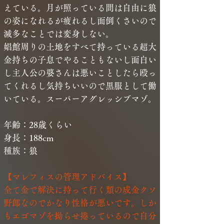
えている。月が照っている間は自由に狼
の姿になれるが疲れるし面倒くさいので
滅多なことでは変身しない。
娼館周りの土地をすべて持っている超大
金持ちの子息でやることもないし面白い
し主人公の婆さんは悪いことしたら殴っ
てくれるし気持ちいいので黒服として働
いている。スーパーアグレッシブマゾ。
年齢：28歳くらい
身長：188cm
種族：狼
【マレフィスの管理アドバイス】
全て金で解決に持って行く類の成金クソ
野郎なのでかなり性格が悪いです。しか
もエゴマゾを拗らせ捲っているので自分