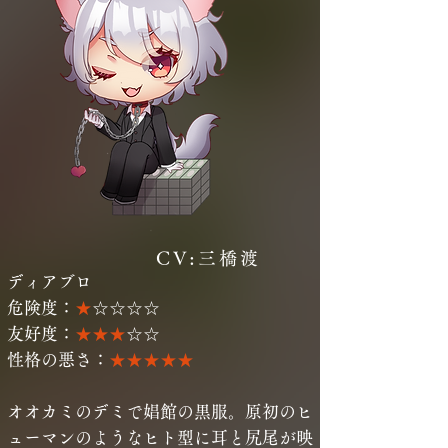
CV:三橋渡
ディアブロ
危険度：
★
☆☆☆☆
友好度：
★★★
☆☆
性格の悪さ：
★★★★★
オオカミのデミで娼館の黒服。原初のヒ
ューマンのようなヒト型に耳と尻尾が映